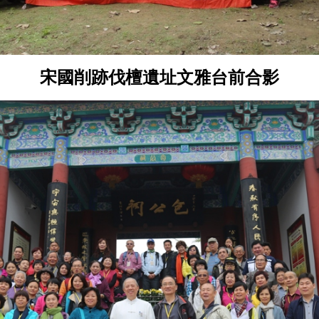
宋國削跡伐檀遺址文雅台前合影