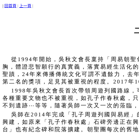
|
回首頁
|
上一頁
|
從1994年開始，吳秋文會長稟持「周易朝
胸，體證悲智願行的真實義，落實易經生活化的
聖蹟，24年來傳播傳統文化可謂不遺餘力，去
第二名的獎項，足見其被重視的程度。2017年
1998年吳秋文會長首次帶領周遊列國路線
各種重要文物也不被重視，如孔子作春秋處，
不到遺跡⋯等等，隨著吳師一次又一次的蒞臨
吳師在2014年完成「孔子周遊列國與易經
興建，如原來「孔子作春秋處」石碑旁邊正在興
台」也有紀念碑和院落擴建。朝聖團每次的舊地重