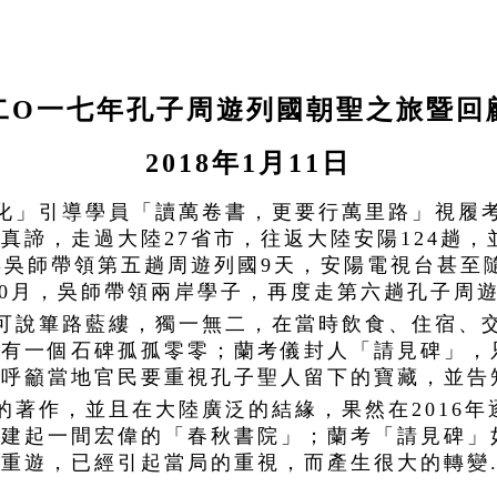
二O一七年孔子周遊列國朝聖之旅暨回
2018年1月11日
聖化」引導學員「讀萬卷書，更要行萬里路」視履
真諦，走過大陸27省市，往返大陸安陽124趟
年吳師帶領第五趟周遊列國9天，安陽電視台甚至
10月，吳師帶領兩岸學子，再度走第六趟孔子周
，可說篳路藍縷，獨一無二，在當時飲食、住宿、
只有一個石碑孤孤零零；蘭考儀封人「請見碑」，
，呼籲當地官民要重視孔子聖人留下的寶藏，並告
」的著作，並且在大陸廣泛的結緣，果然在2016
建起一間宏偉的「春秋書院」；蘭考「請見碑」
遊，已經引起當局的重視，而產生很大的轉變...