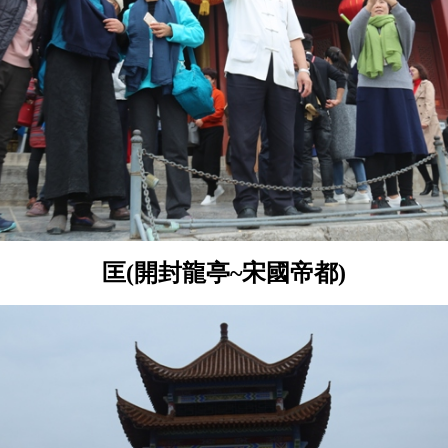
匡(開封龍亭~宋國帝都)