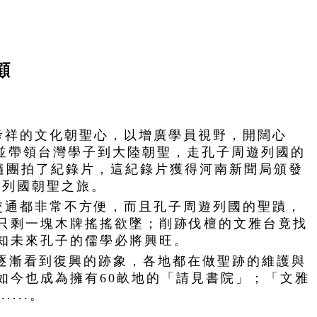
顧
考祥的文化朝聖心，以增廣學員視野，開闊心
，並帶領台灣學子到大陸朝聖，走孔子周遊列國的
隨團拍了紀錄片，這紀錄片獲得河南新聞局頒發
遊列國朝聖之旅。
交通都非常不方便，而且孔子周遊列國的聖蹟，
只剩一塊木牌搖搖欲墜；削跡伐檀的文雅台竟找
知未來孔子的儒學必將興旺。
年逐漸看到復興的跡象，各地都在做聖跡的維護與
如今也成為擁有60畝地的「請見書院」；「文雅
...。