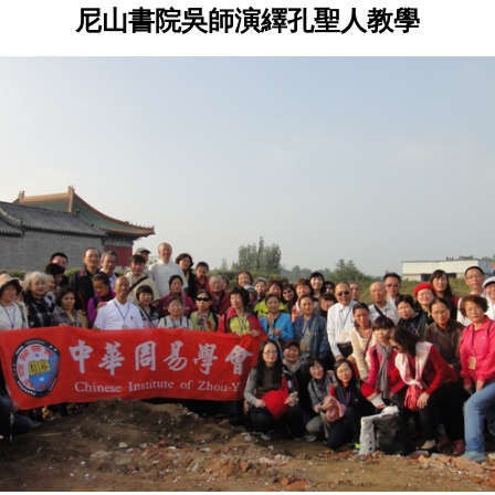
尼山書院吳師演繹孔聖人教學