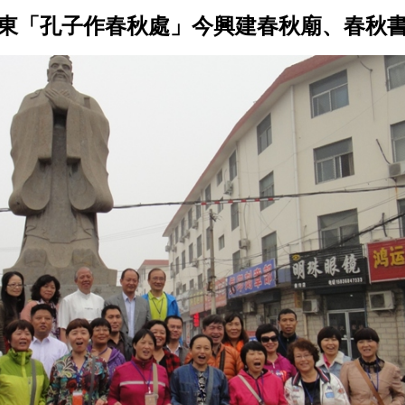
東「孔子作春秋處」今興建春秋廟、春秋