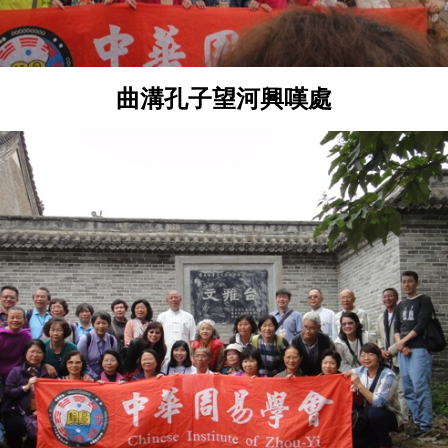
曲溝孔子望河興嘆處