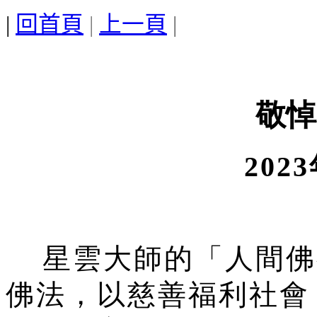
|
回首頁
|
上一頁
|
敬悼
202
星雲大師的「人間佛
佛法，以慈善福利社會