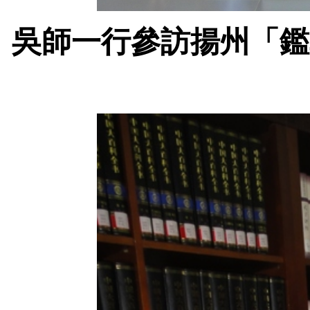
吳師一行參訪揚州「鑑