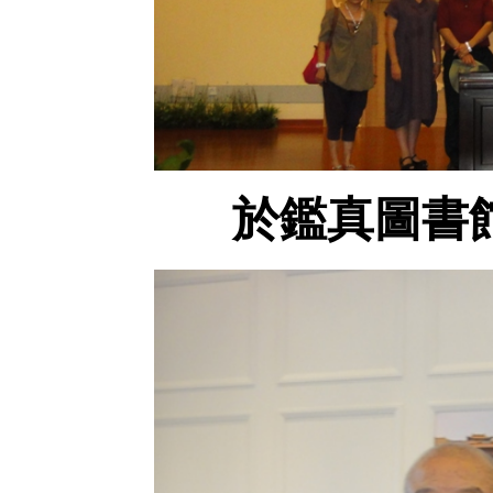
於鑑真圖書