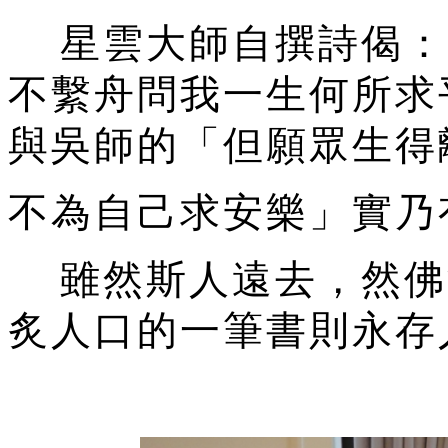
星雲大師自撰詩偈：
不繫舟問我一生何所求
與吳師的「但願眾生得
不為自己求安樂」實乃
雖然斯人遠去，然佛
炙人口的一筆書則永存