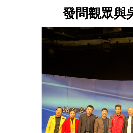
發問觀眾與