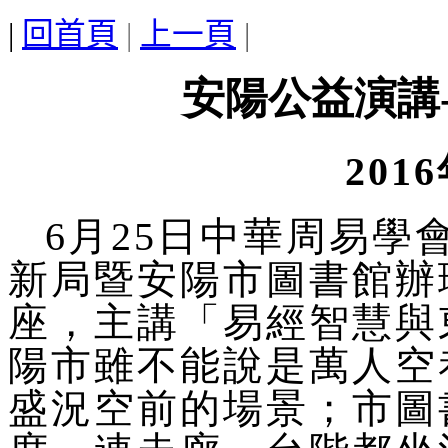
|
回首頁
|
上一頁
|
安陽公益演講
201
6月25日中華周易
新局暨安陽市圖書館辦
座，主講「易經智慧與
陽市雖不能說是萬人空
盛況空前的場景；市圖