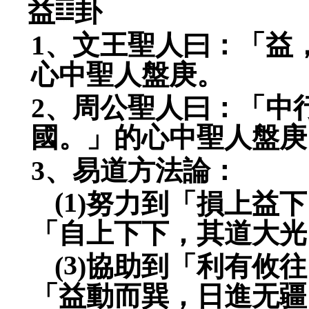
益
卦
1
、文王聖人曰：「益
心中聖人盤庚。
2
、周公聖人曰：「中
國。」的心中聖人盤庚
3
、易道方法論：
(1
)
努力到「損上益下
「自上下下，其道大光
3
(
)
協助到「利有攸往
「益動而巽，日進无疆