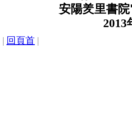
安陽
羑里書院
2013
|
回頁首
|