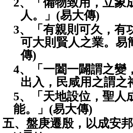
2
、「備物致用，立象
人。」
(
易大傳
)
3
、「有親則可久，有
可大則賢人之業。易
傳
)
4
、「一闔一闢謂之變
出入，民咸用之謂之
5
、「天地設位，聖人
能。」
(
易大傳
)
五、盤庚遷殷，以成安邦