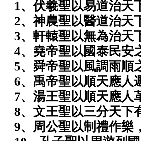
1
、伏羲聖以易道治天
2
、神農聖以醫道治天
3
、軒轅聖以無為治天
4
、堯帝聖以國泰民安
5
、舜帝聖以風調雨順
6
、禹帝聖以順天應人
7
、湯王聖以順天應人
8
、文王聖以三分天下
9
、周公聖以制禮作樂