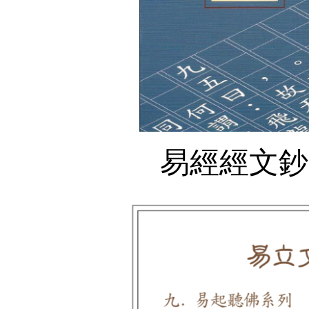
易經經文鈔