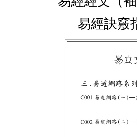
易經經文（袖
易經訣竅